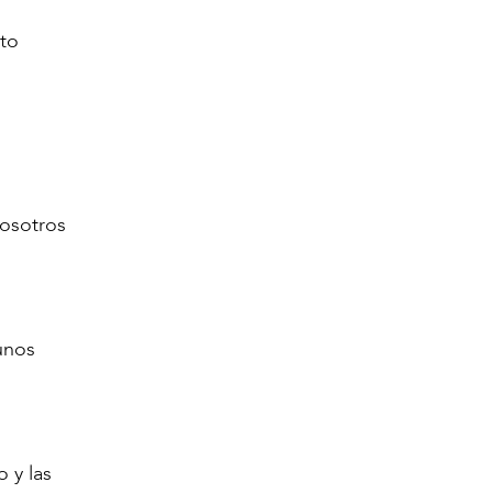
nto
nosotros
unos
 y las