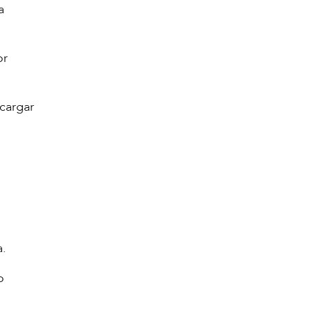
a
or
 cargar
a.
o