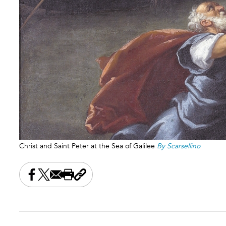
Christ and Saint Peter at the Sea of Galilee
By Scarsellino
Share this on Facebook
Share this on X
Share this by email
Print this page
Copy the page address