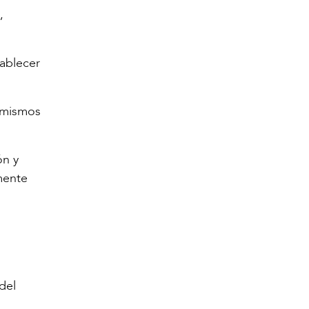
,
ablecer
s mismos
ón y
mente
del