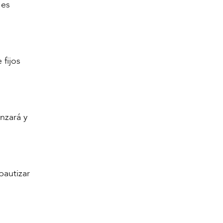
 es
 fijos
nzará y
bautizar