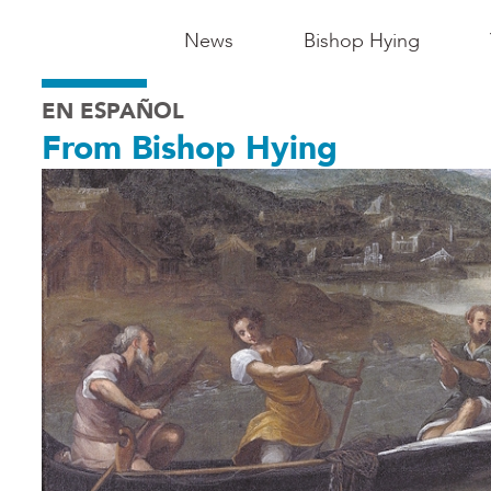
Main
News
Bishop Hying
Navigation
EN ESPAÑOL
-
From Bishop Hying
Madison