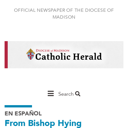
Skip
to
OFFICIAL NEWSPAPER OF THE DIOCESE OF
main
MADISON
content
Main
Search
Navigation
EN ESPAÑOL
-
From Bishop Hying
Madison