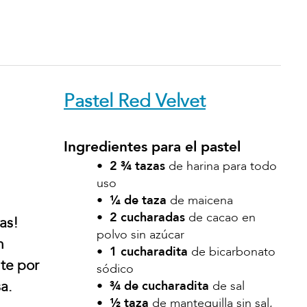
Pastel Red Velvet
Ingredientes para el pastel
•
2 ¾ tazas
de harina para todo
uso
•
¼ de taza
de maicena
•
2 cucharadas
de cacao en
sas!
polvo sin azúcar
n
•
1 cucharadita
de bicarbonato
te por
sódico
a.
•
¾ de cucharadita
de sal
•
½ taza
de mantequilla sin sal,