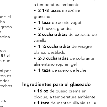
a temperatura ambiente
•
2 1/8 tazas
de azúcar
granulada
or: el
 ha
•
1 taza
de aceite vegetal
Sagrado
•
3
huevos grandes
s
•
2 cucharaditas
de extracto de
spina-
vainilla
•
1 ¼ cucharadita
de vinagre
tros
blanco destilado
UU. al
•
2-3 cucharadas
de colorante
lo que
alimentario rojo en gel
•
1 taza
de suero de leche
ni por
zón es
todos
Ingredientes para el glaseado
rechos
•
16 oz
de queso crema en
bloque, a temperatura ambiente
tín,
•
1 taza
de mantequilla sin sal, a
os