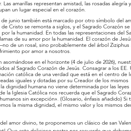
 Las amarillas representan amistad, las rosadas alegría y
upan un lugar especial en el corazón.
2 de junio también está marcado por otro símbolo del am
e Cristo se remonta a siglos, y el Sagrado Corazón se
 por la humanidad. En todas las representaciones del 
 llamas de su amor por la humanidad. El corazón de Jesú
no de un rosal, sino probablemente del árbol Ziziphus 
ufrimiento por amor a nosotros.
ón asomándose en el horizonte (4 de julio de 2026), nues
idos al Sagrado Corazón de Jesús. Consagrar a los EE. 
ación católica de una verdad que está en el centro de 
eadas iguales y dotadas por su Creador de los mismos
, la dignidad humana no viene determinada por las leyes 
 de la Iglesia Católica nos recuerda que el Sagrado Cora
humanos sin excepción». (Glosario, énfasis añadido) Si 
mos la misma dignidad, el mismo valor y los mismos de
del amor divino, te proponemos un clásico de san Valen
elvet! Que este delicioso postre nos recuerde que debem