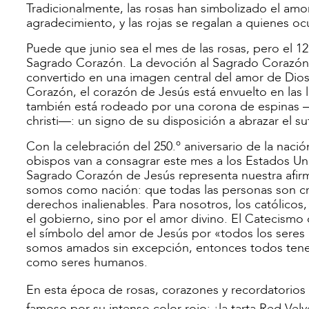
Tradicionalmente, las rosas han simbolizado el amor.
agradecimiento, y las rojas se regalan a quienes oc
Puede que junio sea el mes de las rosas, pero el 1
Sagrado Corazón. La devoción al Sagrado Corazón d
convertido en una imagen central del amor de Dios
Corazón, el corazón de Jesús está envuelto en las
también está rodeado por una corona de espinas —
christi—: un signo de su disposición a abrazar el s
Con la celebración del 250.º aniversario de la naci
obispos van a consagrar este mes a los Estados Un
Sagrado Corazón de Jesús representa nuestra afirm
somos como nación: que todas las personas son cr
derechos inalienables. Para nosotros, los católicos
el gobierno, sino por el amor divino. El Catecismo
el símbolo del amor de Jesús por «todos los seres 
somos amados sin excepción, entonces todos tene
como seres humanos.
En esta época de rosas, corazones y recordatorios 
famoso por su intenso color rojo: ¡la tarta Red V