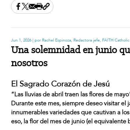
Share this on Facebook
Share this on X
Share this by email
Print this page
Copy the page address
Jun 1, 2026
| por Rachel Espinoza, Redactora jefe, FAITH Catholic
Una solemnidad en junio que
nosotros
El Sagrado Corazón de Jesú
“Las lluvias de abril traen las flores de mayo
Durante este mes, siempre deseo visitar el 
innumerables variedades que cautivan a los 
eso, la flor del mes de junio (el equivalente