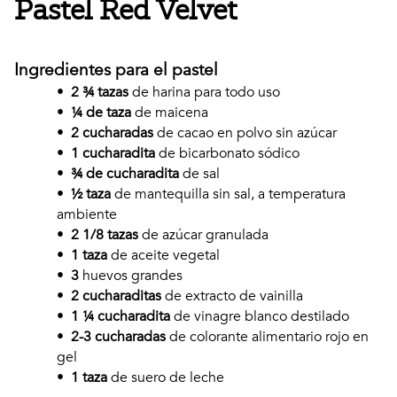
Pastel Red Velvet
Ingredientes para el pastel
•
2 ¾ tazas
de harina para todo uso
•
¼ de taza
de maicena
•
2 cucharadas
de cacao en polvo sin azúcar
•
1 cucharadita
de bicarbonato sódico
•
¾ de cucharadita
de sal
•
½ taza
de mantequilla sin sal, a temperatura
ambiente
•
2 1/8 tazas
de azúcar granulada
•
1 taza
de aceite vegetal
•
3
huevos grandes
•
2 cucharaditas
de extracto de vainilla
•
1 ¼ cucharadita
de vinagre blanco destilado
•
2-3 cucharadas
de colorante alimentario rojo en
gel
•
1 taza
de suero de leche