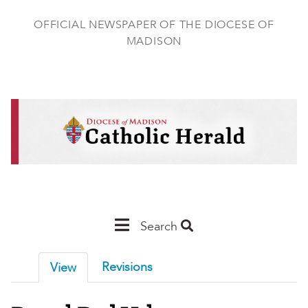
Skip
to
OFFICIAL NEWSPAPER OF THE DIOCESE OF
main
MADISON
content
Main
Search
Navigation
Revisions
View
-
Madison