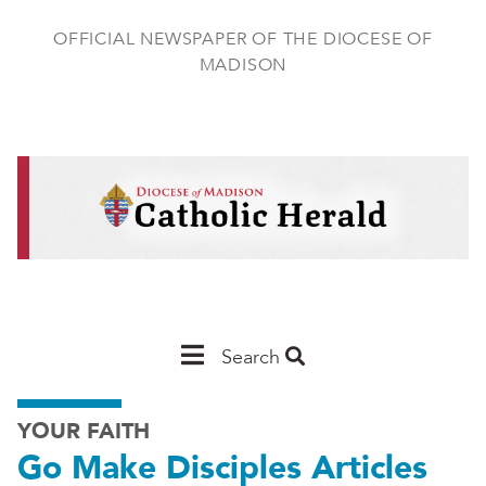
Skip
to
OFFICIAL NEWSPAPER OF THE DIOCESE OF
main
MADISON
content
Main
Search
Navigation
YOUR FAITH
-
Go Make Disciples Articles
Madison