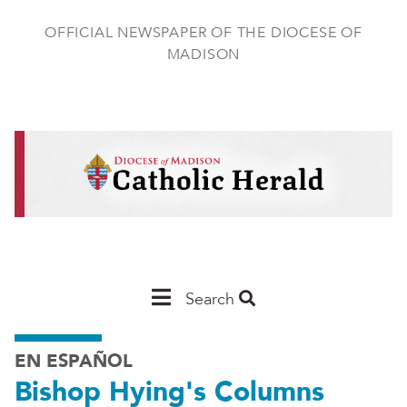
Skip
to
OFFICIAL NEWSPAPER OF THE DIOCESE OF
main
MADISON
content
Main
Search
Navigation
EN ESPAÑOL
-
Bishop Hying's Columns
Madison