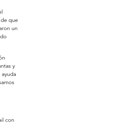
el
a de que
aron un
edo
ión
ntas y
s ayuda
esamos
il con