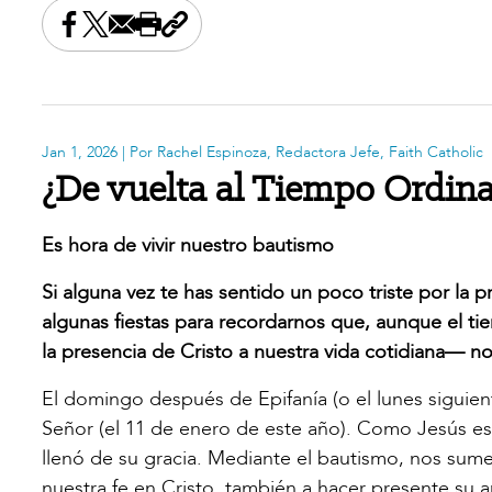
Share this on Facebook
Share this on X
Share this by email
Print this page
Copy the page address
Jan 1, 2026
| Por Rachel Espinoza, Redactora Jefe, Faith Catholic
¿De vuelta al Tiempo Ordina
Es hora de vivir nuestro bautismo
Si alguna vez te has sentido un poco triste por la 
algunas fiestas para recordarnos que, aunque el ti
la presencia de Cristo a nuestra vida cotidiana— 
El domingo después de Epifanía (o el lunes siguiente
Señor (el 11 de enero de este año). Como Jesús es 
llenó de su gracia. Mediante el bautismo, nos sum
nuestra fe en Cristo, también a hacer presente su