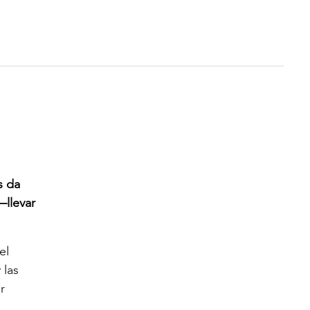
s da
—llevar
el
 las
r