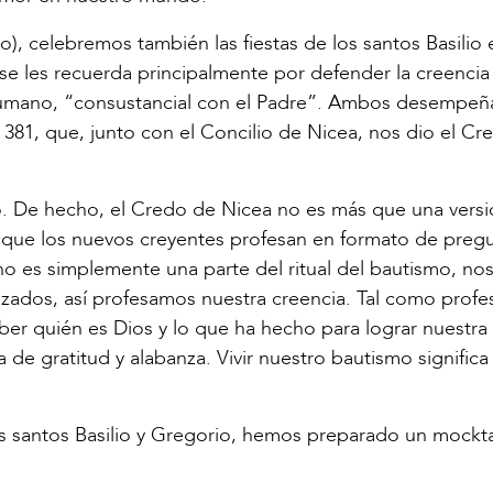
o), celebremos también las fiestas de los santos Basilio 
e les recuerda principalmente por defender la creenci
 humano, “consustancial con el Padre”. Ambos desempeñ
 381, que, junto con el Concilio de Nicea, nos dio el Cr
o. De hecho, el Credo de Nicea no es más que una vers
 que los nuevos creyentes profesan en formato de pregu
no es simplemente una parte del ritual del bautismo, no
utizados, así profesamos nuestra creencia. Tal como prof
ber quién es Dios y lo que ha hecho para lograr nuestra
a de gratitud y alabanza. Vivir nuestro bautismo significa
os santos Basilio y Gregorio, hemos preparado un mockta