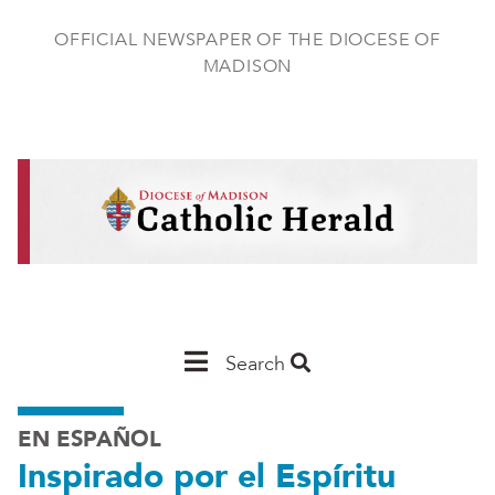
Skip
to
OFFICIAL NEWSPAPER OF THE DIOCESE OF
main
MADISON
content
Main
Search
Navigation
EN ESPAÑOL
-
Inspirado por el Espíritu
Madison