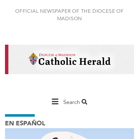
Skip
to
OFFICIAL NEWSPAPER OF THE DIOCESE OF
main
MADISON
content
Main
Search
Navigation
EN ESPAÑOL
-
Madison