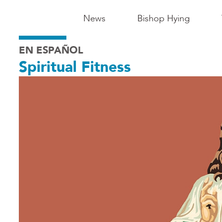
Main
News
Bishop Hying
Navigation
EN ESPAÑOL
-
Spiritual Fitness
Madison