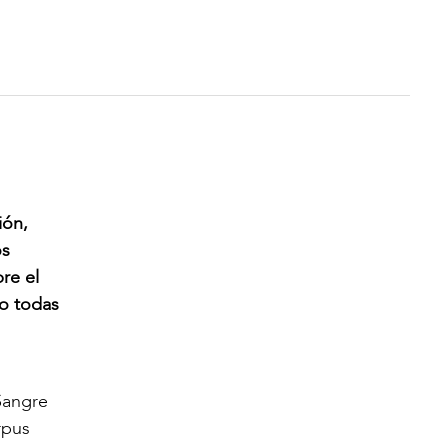
ión,
os
re el
o todas
Sangre
rpus