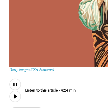
Getty Images/CSA-Printstock
Audio
Content
Listen to this article ·
4:24 min