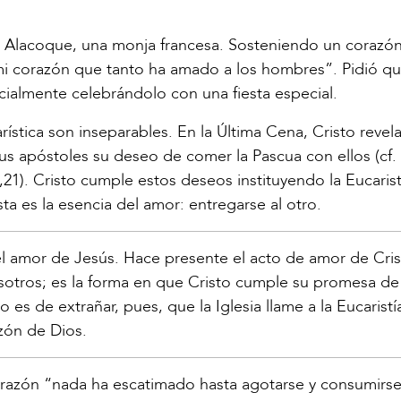
ía Alacoque, una monja francesa. Sosteniendo un corazó
mi corazón que tanto ha amado a los hombres”. Pidió qu
ialmente celebrándolo con una fiesta especial.
stica son inseparables. En la Última Cena, Cristo revela
s apóstoles su deseo de comer la Pascua con ellos (cf.
,21). Cristo cumple estos deseos instituyendo la Eucarist
ta es la esencia del amor: entregarse al otro.
e del amor de Jesús. Hace presente el acto de amor de Cris
sotros; es la forma en que Cristo cumple su promesa de
 de extrañar, pues, que la Iglesia llame a la Eucaristía
zón de Dios.
orazón “nada ha escatimado hasta agotarse y consumirs