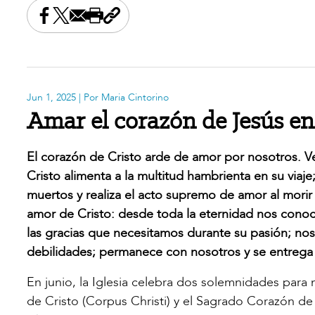
Share this on Facebook
Share this on X
Share this by email
Print this page
Copy the page address
Jun 1, 2025
| Por Maria Cintorino
Amar el corazón de Jesús en 
El corazón de Cristo arde de amor por nosotros. V
Cristo alimenta a la multitud hambrienta en su viaj
muertos y realiza el acto supremo de amor al morir
amor de Cristo: desde toda la eternidad nos cono
las gracias que necesitamos durante su pasión; n
debilidades; permanece con nosotros y se entrega t
En junio, la Iglesia celebra dos solemnidades para
de Cristo (Corpus Christi) y el Sagrado Corazón de