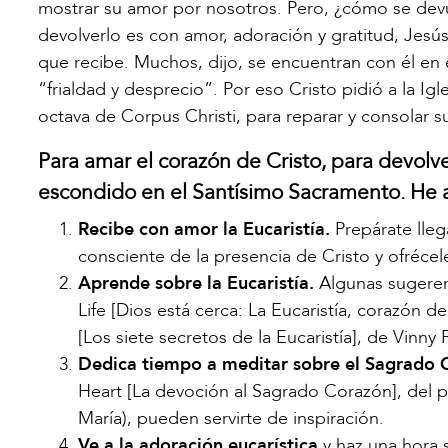
mostrar su amor por nosotros. Pero, ¿cómo se dev
devolverlo es con amor, adoración y gratitud, Jes
que recibe. Muchos, dijo, se encuentran con él en e
“frialdad y desprecio”. Por eso Cristo pidió a la Ig
octava de Corpus Christi, para reparar y consolar s
Para amar el corazón de Cristo, para devol
escondido en el Santísimo Sacramento. He a
Recibe con amor la Eucaristía.
Prepárate lle
consciente de la presencia de Cristo y ofrécel
Aprende sobre la Eucaristía.
Algunas sugerenc
Life [Dios está cerca: La Eucaristía, corazón de
[Los siete secretos de la Eucaristía], de Vinny 
Dedica tiempo a meditar sobre el Sagrado C
Heart [La devoción al Sagrado Corazón], del pa
María), pueden servirte de inspiración.
Ve a la adoración eucarística
y haz una hora 