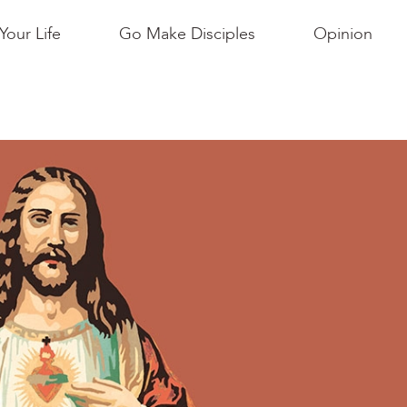
Your Life
Go Make Disciples
Opinion