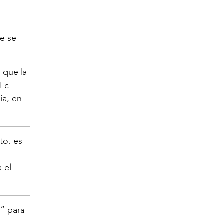
n
e se
 que la
 Lc
ía, en
to: es
 el
e” para