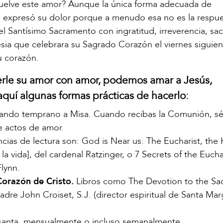
uelve este amor? Aunque la única forma adecuada de
ús expresó su dolor porque a menudo esa no es la respu
l Santísimo Sacramento con ingratitud, irreverencia, sacr
lesia que celebrara su Sagrado Corazón el viernes siguien
u corazón.
verle su amor con amor, podemos amar a Jesús,
quí algunas formas prácticas de hacerlo:
gando temprano a Misa. Cuando recibas la Comunión, s
e actos de amor.
ias de lectura son: God is Near us: The Eucharist, the 
 la vida], del cardenal Ratzinger, o 7 Secrets of the Eucha
Flynn.
orazón de Cristo.
Libros como The Devotion to the Sa
dre John Croiset, S.J. (director espiritual de Santa Mar
santa, mensualmente o incluso semanalmente.