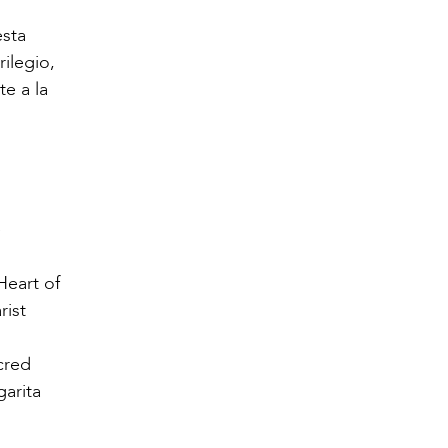
esta
ilegio,
te a la
é
Heart of
rist
cred
garita