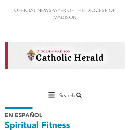
Skip
to
OFFICIAL NEWSPAPER OF THE DIOCESE OF
main
MADISON
content
Main
Search
Navigation
EN ESPAÑOL
-
Spiritual Fitness
Madison