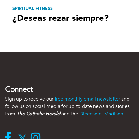
SPIRITUAL FITNESS
¿Deseas rezar siempre?
Connect
Sign up to receive our
free monthly email newsletter
and
follow us on social media for up-to-date news and stories
from
The Catholic Herald
and the
Diocese of Madison
.