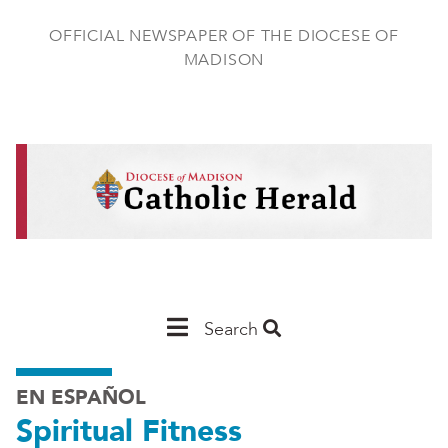
Skip
to
OFFICIAL NEWSPAPER OF THE DIOCESE OF
main
MADISON
content
Main
Search
Navigation
EN ESPAÑOL
-
Spiritual Fitness
Madison