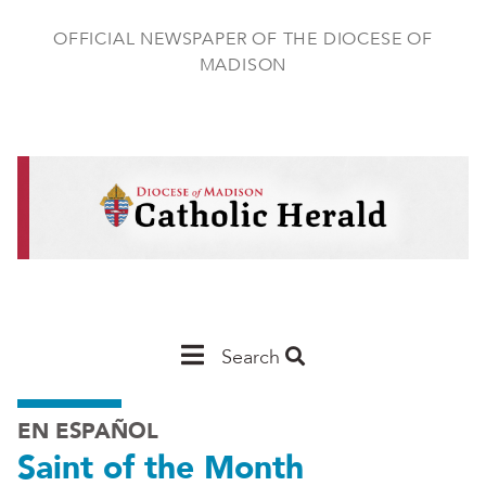
Skip
to
OFFICIAL NEWSPAPER OF THE DIOCESE OF
main
MADISON
content
Main
Search
Navigation
EN ESPAÑOL
-
Saint of the Month
Madison