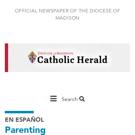
Skip
to
OFFICIAL NEWSPAPER OF THE DIOCESE OF
main
MADISON
content
Main
Search
Navigation
EN ESPAÑOL
-
Parenting
Madison