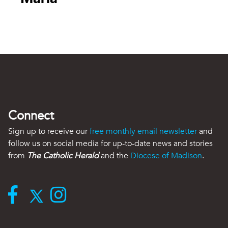
Connect
Sign up to receive our
free monthly email newsletter
and
follow us on social media for up-to-date news and stories
from
The Catholic Herald
and the
Diocese of Madison
.