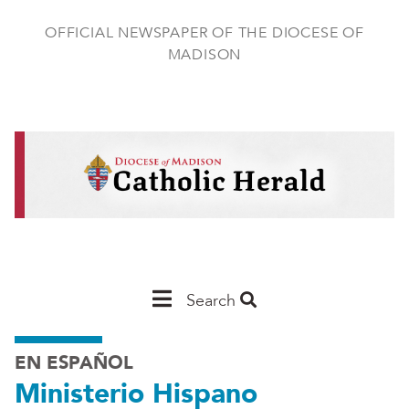
Skip
to
OFFICIAL NEWSPAPER OF THE DIOCESE OF
main
MADISON
content
Main
Search
Navigation
EN ESPAÑOL
-
Ministerio Hispano
Madison