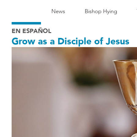
Main
News
Bishop Hying
Navigation
EN ESPAÑOL
-
Grow as a Disciple of Jesus
Madison