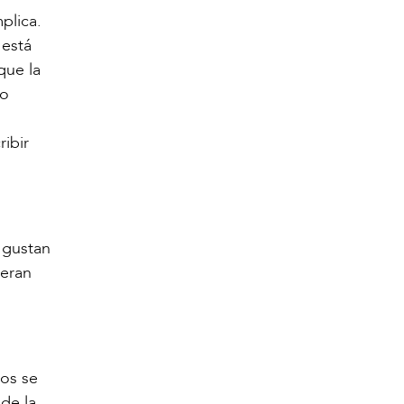
plica.
 está
que la
co
ibir
s gustan
peran
cos se
de la