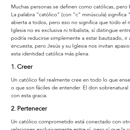
Muchas personas se definen como católicas, pero h
La palabra “católico” (con “c” minúscula) significa “
abierta a todos, pero eso no significa que todo e
Iglesia no es exclusiva ni tribalista, sí distingue e
podría reducirse simplemente a estar bautizado, ir 
encuesta, pero Jesús y su Iglesia nos invitan apasi
esta identidad católica más plena.
1. Creer
Un católico fiel realmente cree en todo lo que ense
o que son fáciles de entender. El don sobrenatural
con esta gracia.
2. Pertenecer
Un católico comprometido está conectado con otros 
relacionen exclusivamente entre sí, pero sí que la