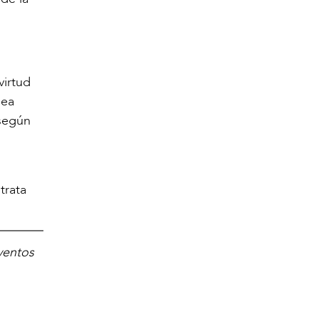
virtud
sea
 según
trata
ventos