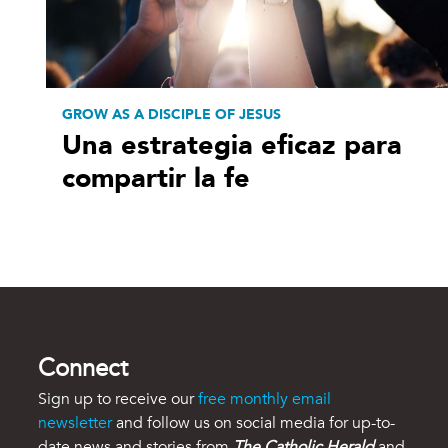
GROW AS A DISCIPLE OF JESUS
Una estrategia eficaz para
compartir la fe
Connect
Sign up to receive our
free monthly email
newsletter
and follow us on social media for up-to-
date news and stories from
The Catholic Herald
and