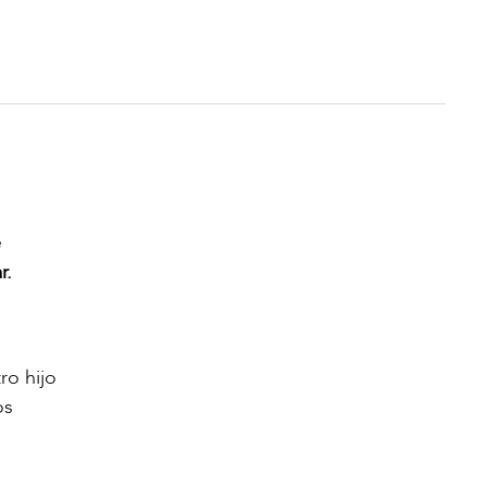
e
r.
ro hijo
os