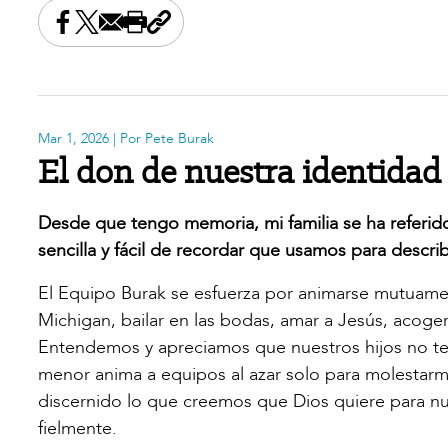
Share this on Facebook
Share this on X
Share this by email
Print this page
Copy the page address
Mar 1, 2026
| Por Pete Burak
El don de nuestra identidad 
Desde que tengo memoria, mi familia se ha referi
sencilla y fácil de recordar que usamos para describir
El Equipo Burak se esfuerza por animarse mutuamen
Michigan, bailar en las bodas, amar a Jesús, acoger
Entendemos y apreciamos que nuestros hijos no ten
menor anima a equipos al azar solo para molestarm
discernido lo que creemos que Dios quiere para nue
fielmente.