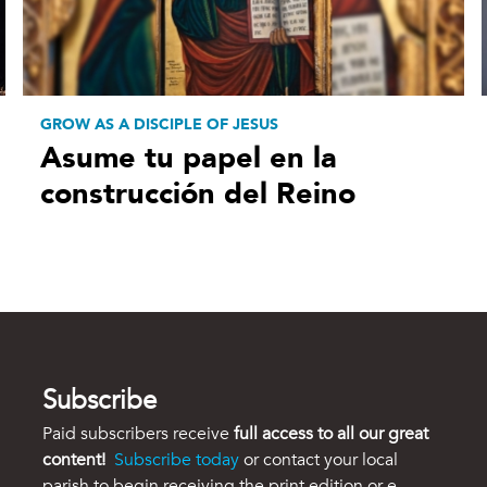
GROW AS A DISCIPLE OF JESUS
Asume tu papel en la
construcción del Reino
Subscribe
Paid subscribers receive
full access to all our great
content!
Subscribe today
or contact your local
parish to begin receiving the print edition or e-