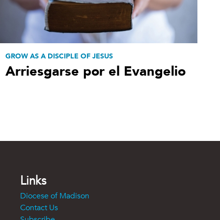
GROW AS A DISCIPLE OF JESUS
Arriesgarse por el Evangelio
Links
Diocese of Madison
Contact Us
Subscribe