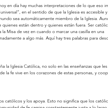
oy en día hay muchas interpretaciones de lo que eso im
universal”, en el sentido de que la Iglesia es accesible y
l mundo sea automáticamente miembro de la Iglesia. Aun
ntre quienes están dentro y quienes están fuera. Ser católi
a la Misa de vez en cuando o marcar una casilla en una
onadamente a algo más. Aquí hay tres palabras para descr
ña la Iglesia Católica, no solo en las enseñanzas que le
 de la fe vive en los corazones de estas personas, y coo
católicos y los apoya. Esto no significa que los católi
 comunidad de fe camina constantemente junta a lo largo 