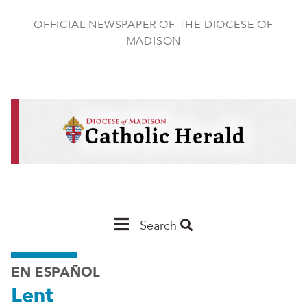
Skip
to
OFFICIAL NEWSPAPER OF THE DIOCESE OF
main
MADISON
content
Main
Search
Navigation
EN ESPAÑOL
-
Lent
Madison