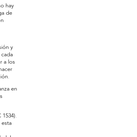
no hay
ega de
on
sión y
 cada
 a los
hacer
ión.
anza en
s
 1534).
 esta