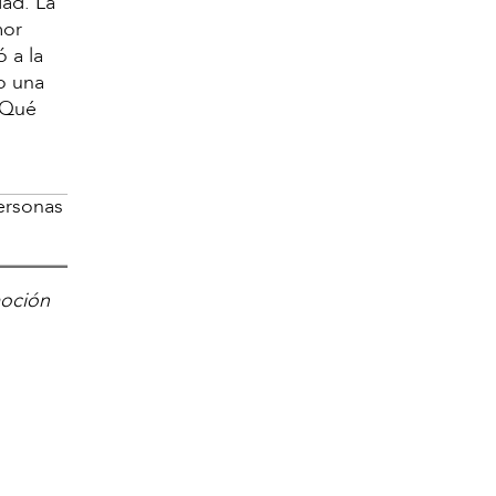
dad. La
mor
 a la
o una
¡Qué
ersonas
moción