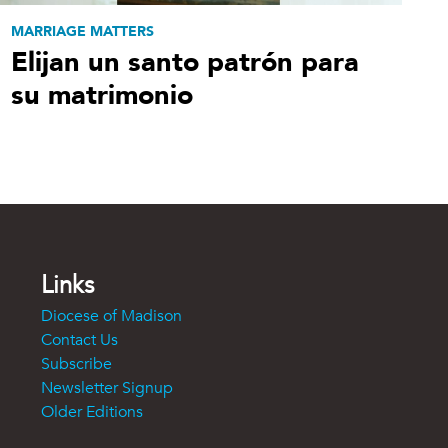
MARRIAGE MATTERS
Elijan un santo patrón para
su matrimonio
Links
Diocese of Madison
Contact Us
Subscribe
Newsletter Signup
Older Editions