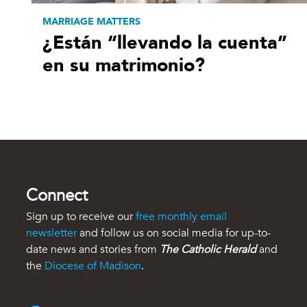
MARRIAGE MATTERS
¿Están “llevando la cuenta”
en su matrimonio?
Connect
Sign up to receive our
free monthly email
newsletter
and follow us on social media for up-to-
date news and stories from
The Catholic Herald
and
the
Diocese of Madison
.