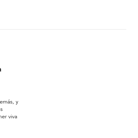
a
demás, y
os
er viva