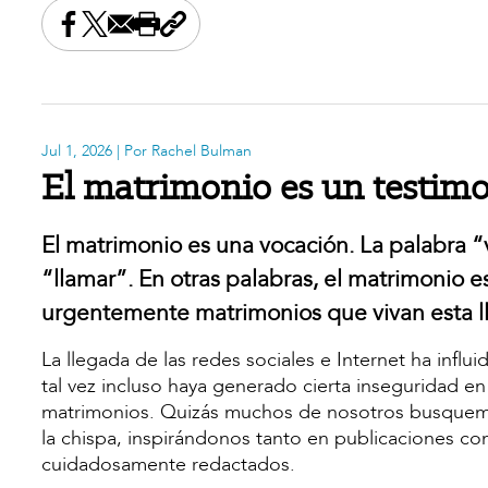
Share this on Facebook
Share this on X
Share this by email
Print this page
Copy the page address
Jul 1, 2026
| Por Rachel Bulman
El matrimonio es un testim
El matrimonio es una vocación. La palabra “v
“llamar”. En otras palabras, el matrimonio 
urgentemente matrimonios que vivan esta l
La llegada de las redes sociales e Internet ha infl
tal vez incluso haya generado cierta inseguridad 
matrimonios. Quizás muchos de nosotros busquemo
la chispa, inspirándonos tanto en publicaciones co
cuidadosamente redactados.