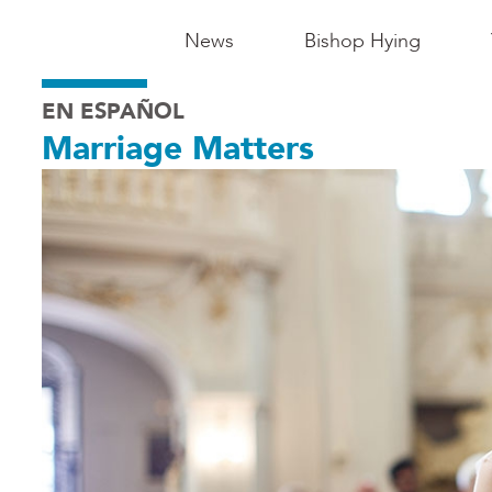
Main
News
Bishop Hying
Navigation
EN ESPAÑOL
-
Marriage Matters
Madison