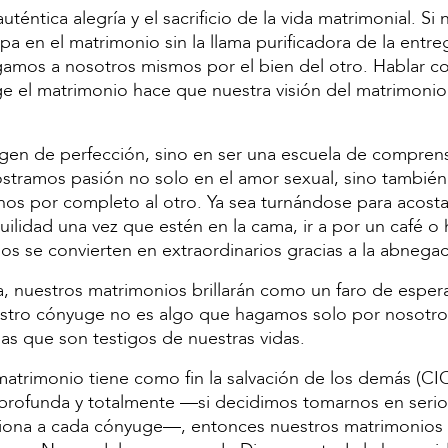
éntica alegría y el sacrificio de la vida matrimonial. Si 
pa en el matrimonio sin la llama purificadora de la entr
mos a nosotros mismos por el bien del otro. Hablar c
e el matrimonio hace que nuestra visión del matrimonio
agen de perfección, sino en ser una escuela de compren
tramos pasión no solo en el amor sexual, sino también
s por completo al otro. Ya sea turnándose para acostar
ilidad una vez que estén en la cama, ir a por un café o 
s se convierten en extraordinarios gracias a la abnegac
, nuestros matrimonios brillarán como un faro de esper
uestro cónyuge no es algo que hagamos solo por nosotro
as que son testigos de nuestras vidas.
atrimonio tiene como fin la salvación de los demás (CIC
 profunda y totalmente —si decidimos tomarnos en serio
iona a cada cónyuge—, entonces nuestros matrimonios