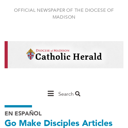
Skip
to
OFFICIAL NEWSPAPER OF THE DIOCESE OF
main
MADISON
content
Main
Search
Navigation
EN ESPAÑOL
-
Go Make Disciples Articles
Madison