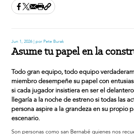
Share this on Facebook
Share this on X
Share this by email
Print this page
Copy the page address
Jun 1, 2026
| por Pete Burak
Asume tu papel en la constr
Todo gran equipo, todo equipo verdaderam
miembro desempeñe su papel con entusiasmo
si cada jugador insistiera en ser el delant
llegaría a la noche de estreno si todas las a
persona aspire a la grandeza en su propio p
escenario.
Son personas como san Bernabé quienes nos recuer