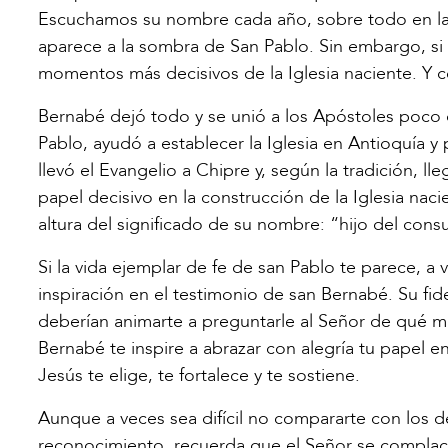
Escuchamos su nombre cada año, sobre todo en las
aparece a la sombra de San Pablo. Sin embargo, si
momentos más decisivos de la Iglesia naciente. Y ce
Bernabé dejó todo y se unió a los Apóstoles poco
Pablo, ayudó a establecer la Iglesia en Antioquía y 
llevó el Evangelio a Chipre y, según la tradición, l
papel decisivo en la construcción de la Iglesia nacie
altura del significado de su nombre: “hijo del cons
Si la vida ejemplar de fe de san Pablo te parece, a
inspiración en el testimonio de san Bernabé. Su fid
deberían animarte a preguntarle al Señor de qué ma
Bernabé te inspire a abrazar con alegría tu papel e
Jesús te elige, te fortalece y te sostiene.
Aunque a veces sea difícil no compararte con los d
reconocimiento, recuerda que el Señor se complace e