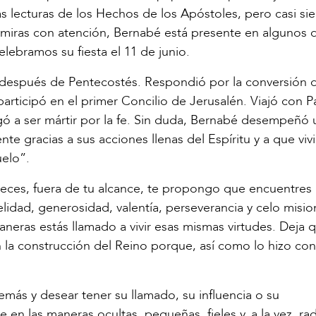
 lecturas de los Hechos de los Apóstoles, pero casi si
 miras con atención, Bernabé está presente en algunos d
lebramos su fiesta el 11 de junio.
 después de Pentecostés. Respondió por la conversión 
participó en el primer Concilio de Jerusalén. Viajó con P
legó a ser mártir por la fe. Sin duda, Bernabé desempeñó 
nte gracias a sus acciones llenas del Espíritu y a que vivi
uelo”.
 veces, fuera de tu alcance, te propongo que encuentres
elidad, generosidad, valentía, perseverancia y celo misi
neras estás llamado a vivir esas mismas virtudes. Deja 
n la construcción del Reino porque, así como lo hizo con
emás y desear tener su llamado, su influencia o su
n las maneras ocultas, pequeñas, fieles y, a la vez, rad