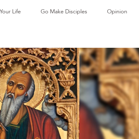
Your Life
Go Make Disciples
Opinion