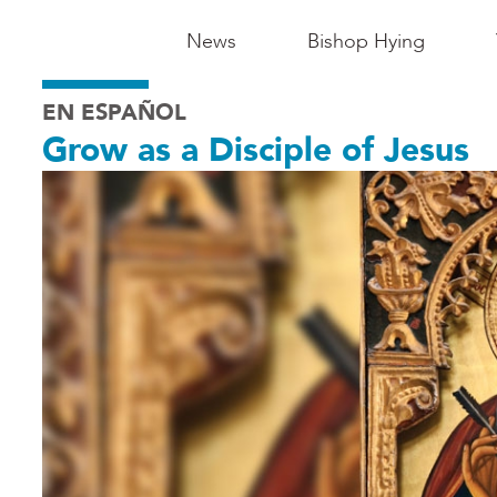
Main
News
Bishop Hying
Navigation
EN ESPAÑOL
-
Grow as a Disciple of Jesus
Madison