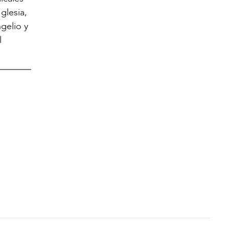
glesia,
gelio y
l