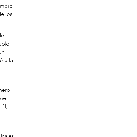
empre
e los
de
ablo,
un
ó a la
onero
que
 él,
icales