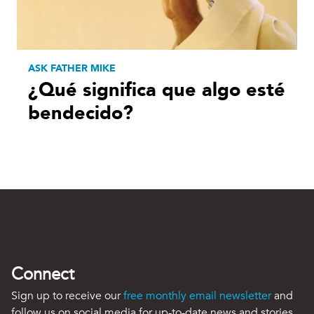
ASK FATHER MIKE
¿Qué significa que algo esté
bendecido?
Connect
Sign up to receive our
free monthly email newsletter
and
follow us on social media for up-to-date news and stories