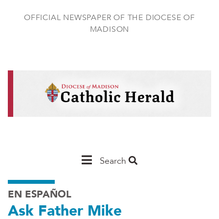
Skip
to
OFFICIAL NEWSPAPER OF THE DIOCESE OF
main
MADISON
content
Main
Search
Navigation
EN ESPAÑOL
-
Ask Father Mike
Madison