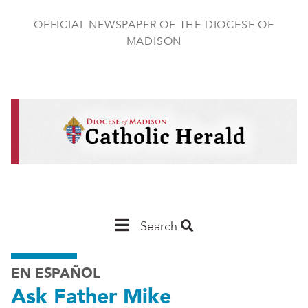
Skip
to
OFFICIAL NEWSPAPER OF THE DIOCESE OF
main
MADISON
content
Main
Search
Navigation
EN ESPAÑOL
-
Ask Father Mike
Madison