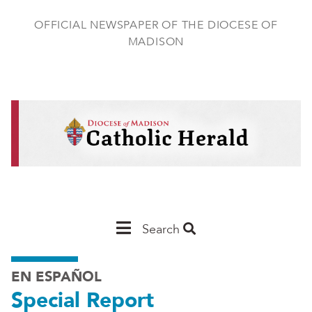
Skip
to
OFFICIAL NEWSPAPER OF THE DIOCESE OF
main
MADISON
content
Main
Search
Navigation
EN ESPAÑOL
-
Special Report
Madison